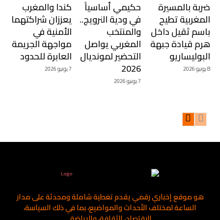
ضربة بالمسيرة
حكيمي أساسياً
كندا والمغرب
المغربية تطيح
في ودية النرويج..
يعززان شراكتهما
باسم ثقيل داخل
والمنتخب
الأمنية في
هرم قيادة جبهة
المغربي يواصل
مواجهة الجريمة
البوليساريو
التحضير لمونديال
العابرة للحدود
2026
8 يونيو 2026
7 يونيو 2026
7 يونيو 2026
هو موقع إخباري رقمي يقدم تغطية شاملة ومحدثة على مدار
الساعة لمختلف الأحداث والمواضيع، بما في ذلك السياسة،
الاقتصاد، الثقافة، والرياضة.