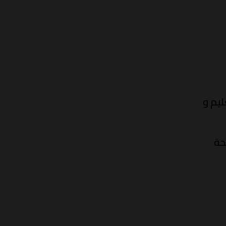
ليم و
ة