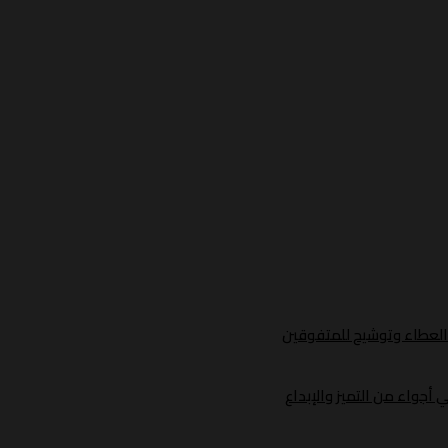
د العطاء وتوشيح للمتفوقين
أجواء من التميز والإبداع