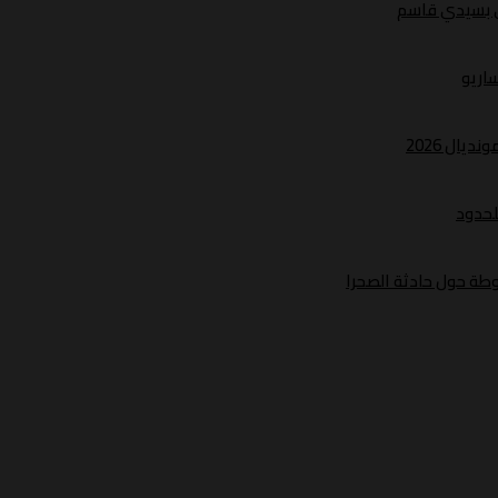
ري بسيدي قاسم
ساريو
يال 2026
لحدود
طة حول حادثة الصحرا