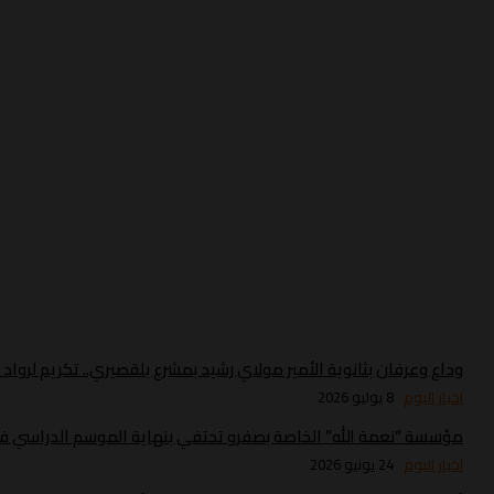
وداع وعرفان بثانوية الأمير مولاي رشيد بمشرع بلقصيري.. تكريم لروا
اخبار اليوم
8 يوليو 2026
مؤسسة “نعمة الله” الخاصة بصفرو تحتفي بنهاية الموسم الدراسي في 
اخبار اليوم
24 يونيو 2026