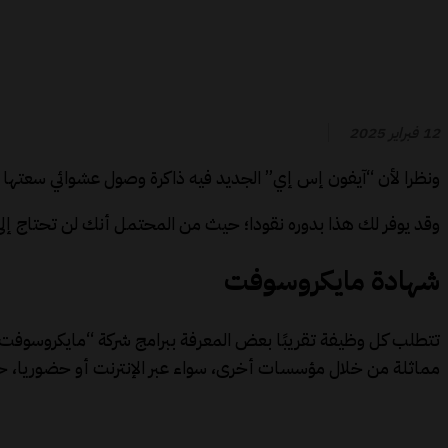
12 فبراير 2025
ونظرا لأن “آيفون إس إي” الجديد فيه ذاكرة وصول عشوائي سعتها 4 غيغابايتات، فمن المرجح أن يتلقى التحديثات عدة سنوات في المستقبل.
وقد يوفر لك هذا بدوره نقودا؛ حيث من المحتمل أنك لن تحتاج إلى
شهادة مايكروسوفت
تتطلب كل وظيفة تقريبًا بعض المعرفة ببرامج شركة “مايكروسوفت”،
مماثلة من خلال مؤسسات أخرى، سواء عبر الإنترنت أو حضوريا، ح