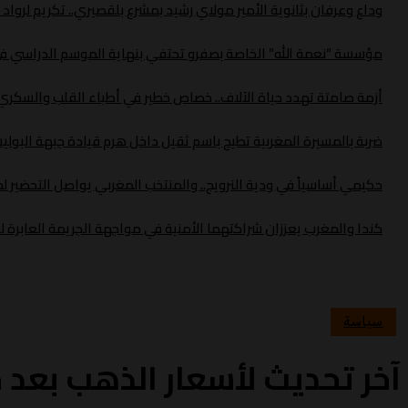
وداع وعرفان بثانوية الأمير مولاي رشيد بمشرع بلقصيري.. تكريم لروا
مؤسسة “نعمة الله” الخاصة بصفرو تحتفي بنهاية الموسم الدراسي في 
أزمة صامتة تهدد حياة الآلاف.. خصاص خطير في أطباء القلب والسك
ضربة بالمسيرة المغربية تطيح باسم ثقيل داخل هرم قيادة جبهة البولي
حكيمي أساسياً في ودية النرويج.. والمنتخب المغربي يواصل التحضير لموند
كندا والمغرب يعززان شراكتهما الأمنية في مواجهة الجريمة العابرة ل
سياسة
آخر تحديث لأسعار الذهب بعد 