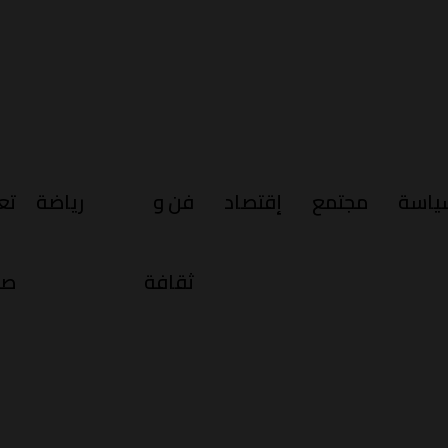
ياسة
مجتمع
إقتصاد
فن و
رياضة
تع
ثقافة
صح