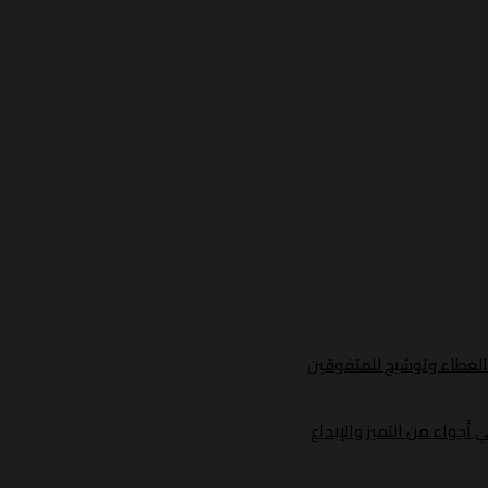
د العطاء وتوشيح للمتفوقين
أجواء من التميز والإبداع