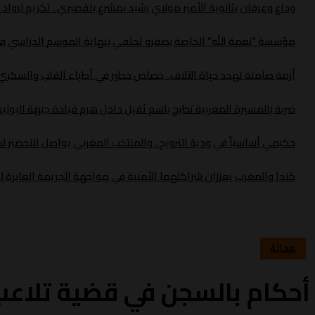
وداع وعرفان بثانوية الأمير مولاي رشيد بمشرع بلقصيري.. تكريم لروا
مؤسسة “نعمة الله” الخاصة بصفرو تحتفي بنهاية الموسم الدراسي في 
أزمة صامتة تهدد حياة الآلاف.. خصاص خطير في أطباء القلب والسك
ضربة بالمسيرة المغربية تطيح باسم ثقيل داخل هرم قيادة جبهة البولي
حكيمي أساسياً في ودية النرويج.. والمنتخب المغربي يواصل التحضير لموند
كندا والمغرب يعززان شراكتهما الأمنية في مواجهة الجريمة العابرة ل
عدالة
أحكام بالسجن في قضية تلاعب