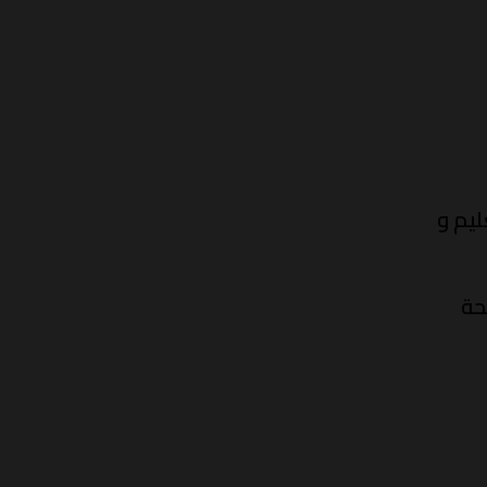
ليم و
ة