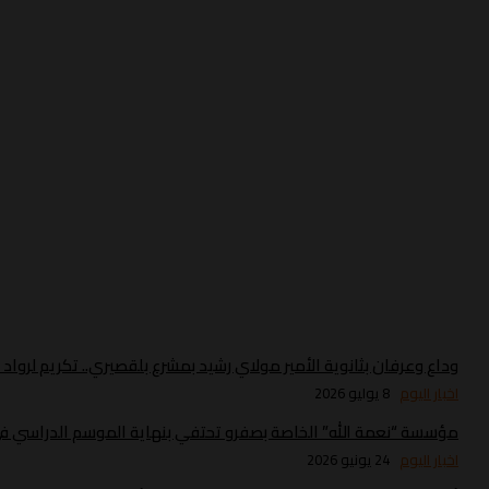
وداع وعرفان بثانوية الأمير مولاي رشيد بمشرع بلقصيري.. تكريم لروا
اخبار اليوم
8 يوليو 2026
مؤسسة “نعمة الله” الخاصة بصفرو تحتفي بنهاية الموسم الدراسي في 
اخبار اليوم
24 يونيو 2026