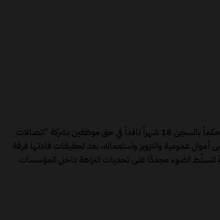
طوت غرفة الجنايات الابتدائية المختصة في الجرائم المالية بمحكمة الاستئناف بفاس فصلاً جديداً من قضايا الفساد المالي، بإصدارها حكماً بالسجن 18 شهراً نافذاً في حق موظفين بشركة “اتصالات
س أموال عمومية والتزوير واستعماله، بعد تحقيقات قادتها فرقة
ضية لتسلّط الضوء مجددًا على تحديات النزاهة داخل المؤسسات