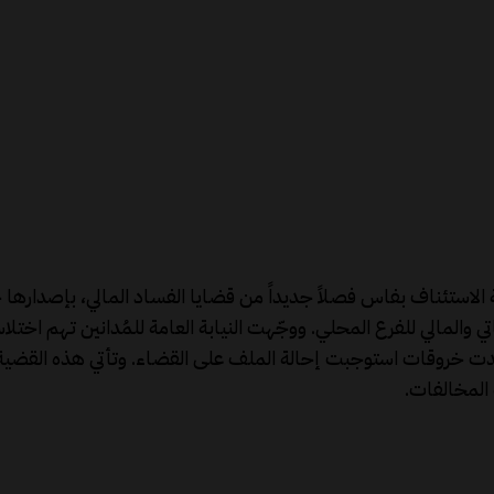
والمالي للفرع المحلي. ووجّهت النيابة العامة للمُدانين تهم اختلا
لتي رصدت خروقات استوجبت إحالة الملف على القضاء. وتأتي هذه الق
 المخالفات.