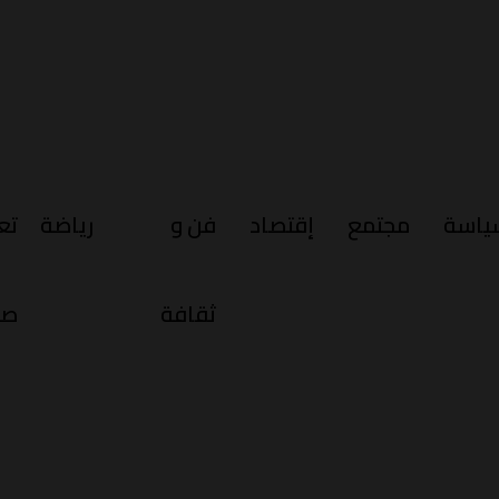
ياسة
مجتمع
إقتصاد
فن و
رياضة
تع
ثقافة
صح