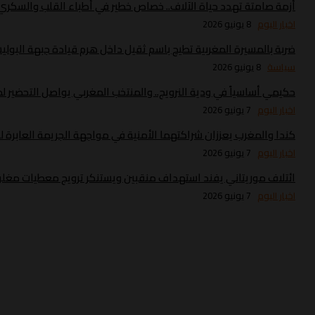
أزمة صامتة تهدد حياة الآلاف.. خصاص خطير في أطباء القلب والسك
اخبار اليوم
8 يونيو 2026
ضربة بالمسيرة المغربية تطيح باسم ثقيل داخل هرم قيادة جبهة البولي
سياسة
8 يونيو 2026
حكيمي أساسياً في ودية النرويج.. والمنتخب المغربي يواصل التحضير لموند
اخبار اليوم
7 يونيو 2026
كندا والمغرب يعززان شراكتهما الأمنية في مواجهة الجريمة العابرة ل
اخبار اليوم
7 يونيو 2026
ائتلاف موريتاني يفند استهداف منقبين ويستنكر ترويج معطيات مغلو
اخبار اليوم
7 يونيو 2026