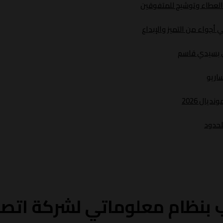
د العطاء وتوشيح للمتفوقين
أجواء من التميز والإبداع
ري بسيدي قاسم
ساريو
يال 2026
لحدود
 بنظام معلوماتي لشركة اتص