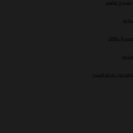
ري بسيدي قاسم
ساريو
يال 2026
لحدود
طة حول حادثة الصحرا