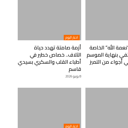
اخبار اليوم
مة الله” الخاصة
أزمة صامتة تهدد حياة
في بنهاية الموسم
الآلاف.. خصاص خطير في
 أجواء من التميز
أطباء القلب والسكري بسيدي
قاسم
8 يونيو 2026
اخبار اليوم