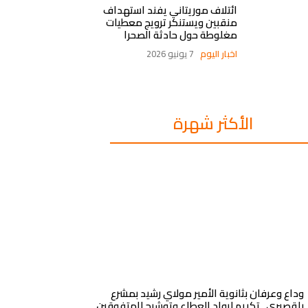
ائتلاف موريتاني يفند استهداف
منقبين ويستنكر ترويج معطيات
مغلوطة حول حادثة الصحرا
اخبار اليوم
7 يونيو 2026
الأكثر شهرة
وداع وعرفان بثانوية الأمير مولاي رشيد بمشرع
بلقصيري.. تكريم لرواد العطاء وتوشيح للمتفوقين