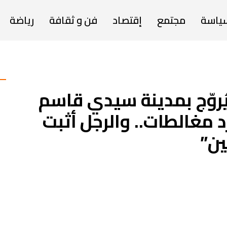
ياسة
مجتمع
إقتصاد
فن و ثقافة
رياضة
روّج بمدينة سيدي قاسم
 مغالطات.. والرجل أثبت
ين”