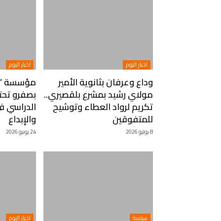
اخبار اليوم
اخبار اليوم
وداع وعرفان بثانوية الأمير
مؤسسة “نع
مولاي رشيد بمشرع بلقصيري..
بصفرو تحت
تكريم لرواد العطاء وتوشيح
الدراسي في
للمتفوقين
والإبداع
8 يوليو 2026
24 يونيو 2026
سياسة
اخبار اليوم