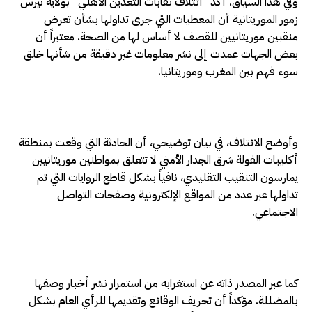
وفي هذا السياق، أكد “ائتلاف نقابات التعدين الأهلي” بولاية تيرس
زمور الموريتانية أن المعطيات التي جرى تداولها بشأن تعرض
منقبين موريتانيين للقصف لا أساس لها من الصحة، معتبراً أن
بعض الجهات عمدت إلى نشر معلومات غير دقيقة من شأنها خلق
سوء فهم بين المغرب وموريتانيا.
وأوضح الائتلاف، في بيان توضيحي، أن الحادثة التي وقعت بمنطقة
أكليبات الفولة شرق الجدار الأمني لا تتعلق بمواطنين موريتانيين
يمارسون التنقيب التقليدي، نافياً بشكل قاطع الروايات التي تم
تداولها عبر عدد من المواقع الإلكترونية وصفحات التواصل
الاجتماعي.
كما عبر المصدر ذاته عن استغرابه من استمرار نشر أخبار وصفها
بالمضللة، مؤكداً أن تحريف الوقائع وتقديمها للرأي العام بشكل