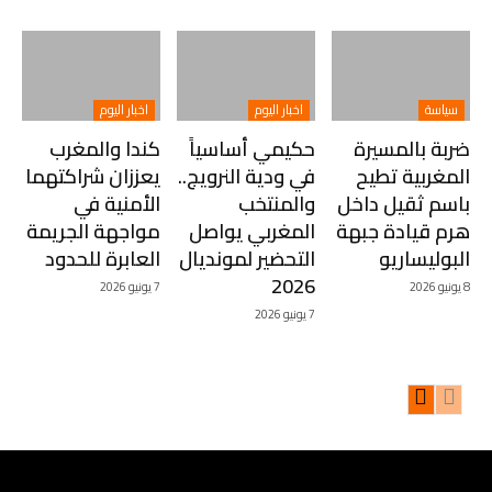
سياسة
اخبار اليوم
اخبار اليوم
ضربة بالمسيرة
حكيمي أساسياً
كندا والمغرب
المغربية تطيح
في ودية النرويج..
يعززان شراكتهما
باسم ثقيل داخل
والمنتخب
الأمنية في
هرم قيادة جبهة
المغربي يواصل
مواجهة الجريمة
البوليساريو
التحضير لمونديال
العابرة للحدود
2026
8 يونيو 2026
7 يونيو 2026
7 يونيو 2026