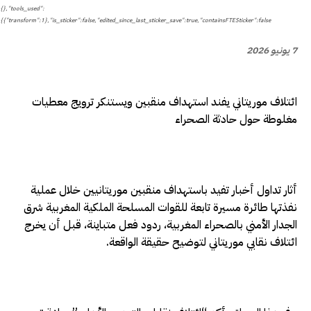
{},"tools_used":
{"transform":1},"is_sticker":false,"edited_since_last_sticker_save":true,"containsFTESticker":false}
7 يونيو 2026
ائتلاف موريتاني يفند استهداف منقبين ويستنكر ترويج معطيات
مغلوطة حول حادثة الصحراء
أثار تداول أخبار تفيد باستهداف منقبين موريتانيين خلال عملية
نفذتها طائرة مسيرة تابعة للقوات المسلحة الملكية المغربية شرق
الجدار الأمني بالصحراء المغربية، ردود فعل متباينة، قبل أن يخرج
ائتلاف نقابي موريتاني لتوضيح حقيقة الواقعة.