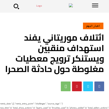
اخبار اليوم
ائتلاف موريتاني يفند
استهداف منقبين
ويستنكر ترويج معطيات
مغلوطة حول حادثة الصحرا
{"remix_data":[],"remix_entry_point":"challenges","source_tags":
_draw_time":0,"total_draw_actions":0,"layers_used":0,"brushes_used":0,"photos_added":0,"total_editor_actions":