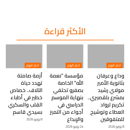
الأكثر قراءة
اخبار اليوم
اخبار اليوم
اخبار اليوم
وداع وعرفان
مؤسسة “نعمة
أزمة صامتة
بثانوية الأمير
الله” الخاصة
تهدد حياة
مولاي رشيد
بصفرو تحتفي
الآلاف.. خصاص
بمشرع بلقصيري..
بنهاية الموسم
خطير في أطباء
تكريم لرواد
الدراسي في
القلب والسكري
العطاء وتوشيح
أجواء من التميز
بسيدي قاسم
للمتفوقين
والإبداع
8 يونيو 2026
8 يوليو 2026
24 يونيو 2026