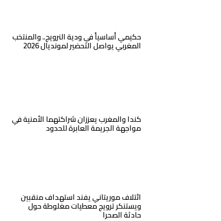
حكيمي أساسياً في ودية النرويج.. والمنتخب
المغربي يواصل التحضير لمونديال 2026
كندا والمغرب يعززان شراكتهما الأمنية في
مواجهة الجريمة العابرة للحدود
ائتلاف موريتاني يفند استهداف منقبين
ويستنكر ترويج معطيات مغلوطة حول
حادثة الصحرا