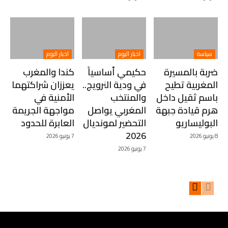
سياسة
اخبار اليوم
اخبار اليوم
ضربة بالمسيرة
حكيمي أساسياً
كندا والمغرب
المغربية تطيح
في ودية النرويج..
يعززان شراكتهما
باسم ثقيل داخل
والمنتخب
الأمنية في
هرم قيادة جبهة
المغربي يواصل
مواجهة الجريمة
البوليساريو
التحضير لمونديال
العابرة للحدود
2026
8 يونيو 2026
7 يونيو 2026
7 يونيو 2026