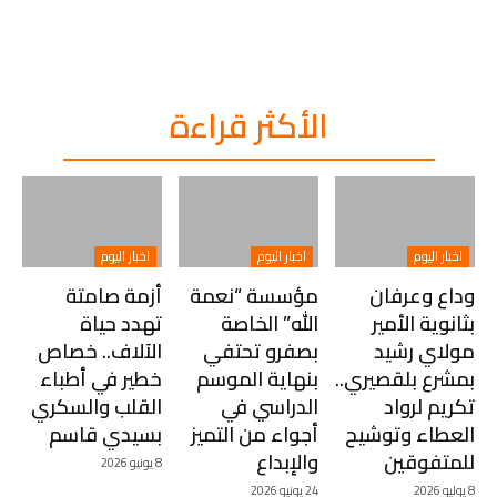
الأكثر قراءة
اخبار اليوم
اخبار اليوم
اخبار اليوم
وداع وعرفان
مؤسسة “نعمة
أزمة صامتة
بثانوية الأمير
الله” الخاصة
تهدد حياة
مولاي رشيد
بصفرو تحتفي
الآلاف.. خصاص
بمشرع بلقصيري..
بنهاية الموسم
خطير في أطباء
تكريم لرواد
الدراسي في
القلب والسكري
العطاء وتوشيح
أجواء من التميز
بسيدي قاسم
للمتفوقين
والإبداع
8 يونيو 2026
8 يوليو 2026
24 يونيو 2026