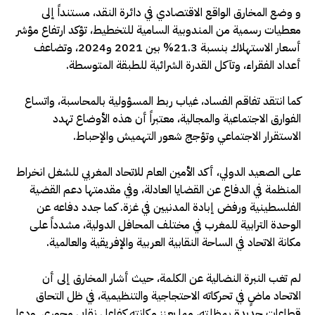
و وضع المخارق الواقع الاقتصادي في دائرة النقد، مستنداً إلى
معطيات رسمية من المندوبية السامية للتخطيط، تؤكد ارتفاع مؤشر
أسعار الاستهلاك بنسبة 21.3% بين 2021 و2024، وتضاعف
أعداد الفقراء، وتآكل القدرة الشرائية للطبقة المتوسطة.
كما انتقد تفاقم الفساد، غياب ربط المسؤولية بالمحاسبة، واتساع
الفوارق الاجتماعية والمجالية، معتبراً أن هذه الأوضاع تهدد
الاستقرار الاجتماعي وتؤجج شعور التهميش والإحباط.
على الصعيد الدولي، أكد الأمين العام للاتحاد المغربي للشغل انخراط
المنظمة في الدفاع عن القضايا العادلة، وفي مقدمتها دعم القضية
الفلسطينية ورفض إبادة المدنيين في غزة. كما جدد دفاعه عن
الوحدة الترابية للمغرب في مختلف المحافل الدولية، مشدداً على
مكانة الاتحاد في الساحة النقابية العربية والإفريقية والعالمية.
لم تغب النبرة النضالية عن الكلمة، حيث أشار المخارق إلى أن
الاتحاد ماضٍ في تحركاته الاحتجاجية والتنظيمية، في ظل التحاق
قطاعات جديدة بمظلته، مما يعزز مكانته كفاعل نقابي محوري. ودعا