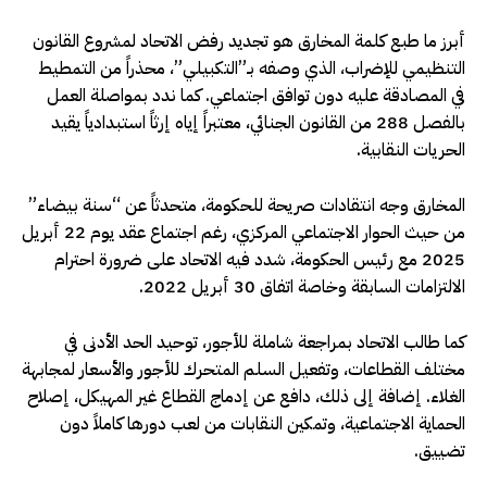
أبرز ما طبع كلمة المخارق هو تجديد رفض الاتحاد لمشروع القانون
التنظيمي للإضراب، الذي وصفه بـ”التكبيلي”، محذراً من التمطيط
في المصادقة عليه دون توافق اجتماعي. كما ندد بمواصلة العمل
بالفصل 288 من القانون الجنائي، معتبراً إياه إرثاً استبدادياً يقيد
الحريات النقابية.
المخارق وجه انتقادات صريحة للحكومة، متحدثاً عن “سنة بيضاء”
من حيث الحوار الاجتماعي المركزي، رغم اجتماع عقد يوم 22 أبريل
2025 مع رئيس الحكومة، شدد فيه الاتحاد على ضرورة احترام
الالتزامات السابقة وخاصة اتفاق 30 أبريل 2022.
كما طالب الاتحاد بمراجعة شاملة للأجور، توحيد الحد الأدنى في
مختلف القطاعات، وتفعيل السلم المتحرك للأجور والأسعار لمجابهة
الغلاء. إضافة إلى ذلك، دافع عن إدماج القطاع غير المهيكل، إصلاح
الحماية الاجتماعية، وتمكين النقابات من لعب دورها كاملاً دون
تضييق.