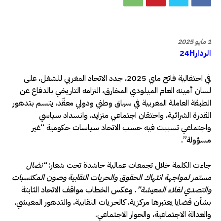
1 مايو 2025
الردار24H
في احتفالية فاتح ماي 2025، جدد الاتحاد المغربي للشغل، على
لسان أمينه العام الميلودي المخارق، التزامه التاريخي بالدفاع عن
الطبقة العاملة المغربية في سياق وطني ودولي معقّد، يتسم بتدهور
القدرة الشرائية، واحتقان اجتماعي متزايد، وانسداد سياسي
واجتماعي تسببت فيه حسب الاتحاد سياسات حكومية “غير
مسؤولة”.
جاءت الكلمة خلال تجمعات عمالية حاشدة تحت شعار:
“نضال
مستمر لمواجهة انتهاك الحقوق والحريات النقابية وصون المكتسبات
والتصدي لغلاء المعيشة”
. وعكس الخطاب مواقف الاتحاد الثابتة
بشأن قضايا يعتبرها مركزية، كالحريات النقابية، والتدهور المعيشي،
والعدالة الاجتماعية، والحوار الاجتماعي.