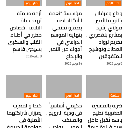
اخبار اليوم
اخبار اليوم
اخبار اليوم
وداع وعرفان
مؤسسة “نعمة
أزمة صامتة
بثانوية الأمير
الله” الخاصة
تهدد حياة
مولاي رشيد
بصفرو تحتفي
الآلاف.. خصاص
بمشرع بلقصيري..
بنهاية الموسم
خطير في أطباء
تكريم لرواد
الدراسي في
القلب والسكري
العطاء وتوشيح
أجواء من التميز
بسيدي قاسم
للمتفوقين
والإبداع
8 يونيو 2026
8 يوليو 2026
24 يونيو 2026
سياسة
اخبار اليوم
اخبار اليوم
ضربة بالمسيرة
حكيمي أساسياً
كندا والمغرب
المغربية تطيح
في ودية النرويج..
يعززان شراكتهما
باسم ثقيل داخل
والمنتخب
الأمنية في
هرم قيادة جبهة
المغربي يواصل
مواجهة الجريمة