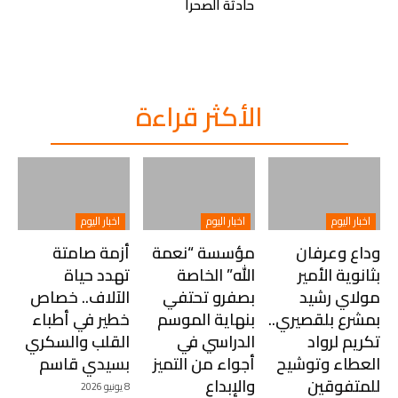
حادثة الصحرا
الأكثر قراءة
اخبار اليوم
اخبار اليوم
اخبار اليوم
وداع وعرفان
مؤسسة “نعمة
أزمة صامتة
بثانوية الأمير
الله” الخاصة
تهدد حياة
مولاي رشيد
بصفرو تحتفي
الآلاف.. خصاص
بمشرع بلقصيري..
بنهاية الموسم
خطير في أطباء
تكريم لرواد
الدراسي في
القلب والسكري
العطاء وتوشيح
أجواء من التميز
بسيدي قاسم
للمتفوقين
والإبداع
8 يونيو 2026