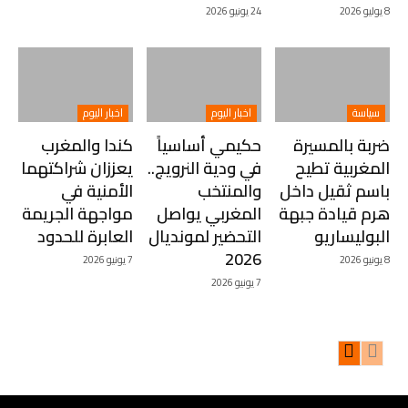
8 يوليو 2026
24 يونيو 2026
سياسة
اخبار اليوم
اخبار اليوم
ضربة بالمسيرة
حكيمي أساسياً
كندا والمغرب
المغربية تطيح
في ودية النرويج..
يعززان شراكتهما
باسم ثقيل داخل
والمنتخب
الأمنية في
هرم قيادة جبهة
المغربي يواصل
مواجهة الجريمة
البوليساريو
التحضير لمونديال
العابرة للحدود
2026
8 يونيو 2026
7 يونيو 2026
7 يونيو 2026