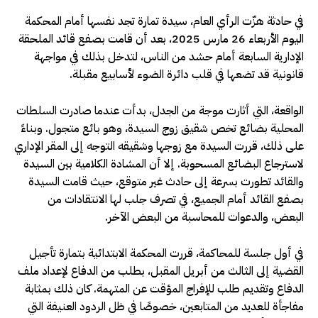
في حادثة هزّت الرأي العام، سيدة تمارة تجد نفسها أمام المحكمة
اليوم الأربعاء 26 مارس 2025، بعد أن قامت بصفع قائد الملحقة
الإدارية السابعة أمام حشد من الناس، لتدخل بذلك في مواجهة
قانونية قد تضعها في قلب دائرة الضوء لأسابيع مقبلة.
الواقعة، التي أثارت موجة من الجدل، بدأت عندما صادرت السلطات
المحلية بضائع تخص شقيق زوج السيدة، وهو بائع متجول. وبناءً
على ذلك، قررت السيدة مع زوجها وشقيقه التوجه إلى المقر الإداري
لاسترجاع البضائع المسحوبة. إلا أن المشادة الكلامية بين السيدة
والقائد تطورت بسرعة إلى حادث غير متوقع، حيث قامت السيدة
بصفع القائد أمام الجميع، في تصرف جلب لها الانتقادات من
البعض، والدعوات للمحاسبة من البعض الآخر.
في أول جلسة للمحاكمة، قررت المحكمة الابتدائية بتمارة تأجيل
القضية إلى الثالث من أبريل المقبل، بطلب من الدفاع لإعداد ملف
الدفاع وتقديم طلب للإفراج المؤقت عن المتهمة. كان ذلك بمثابة
مفاجأة للعديد من المتابعين، خصوصًا في ظل الردود العنيفة التي