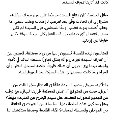
كانت قد أثارها تصرف السيدة.
خلال الجلسة، كان دفاع السيدة حريصًا على تبرير تصرف موكلته،
مشيرًا إلى أن الحادث وقع بعد تعرضها لـ إهانات وعنف لفظي، ما
جعلها تُصاب بنوبة غضب. وفقًا للمحامي، فإن السيدة لم تكن
تسعى لافتعال أي صدام، بل ردّت الفعل كان نتيجة لموقف كان
خارجًا عن إرادتها.
المتابعون لهذه القضية يُنظرون إليها من زوايا مختلفة. البعض يرى
أن تصرف السيدة غير مبرر وأنه يمثل تجاوزًا لسلطة القائد في تأدية
واجبه، بينما يرى آخرون أن هناك ظروفًا خاصة تستحق النظر، وأن
المرأة ربما كانت ضحيتها في هذه المعركة ضد البيروقراطية.
بالتأكيد، سيبقى مصير السيدة عالقًا في الانتظار حتى الثالث من
أبريل، حيث من المتوقع أن تعلن المحكمة قرارها النهائي، مع ترقب
من الجميع لتطورات القضية. هل سيتم الإفراج عن المتهمة مؤقتًا؟
وهل ستكون هذه الحادثة بداية لسلسلة من التغيرات في العلاقة
بين المواطن والسلطة المحلية؟ الأيام القادمة وحدها ستكشف لنا