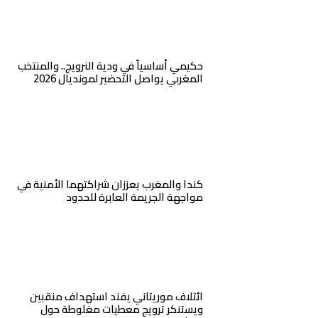
حكيمي أساسياً في ودية النرويج.. والمنتخب
المغربي يواصل التحضير لمونديال 2026
كندا والمغرب يعززان شراكتهما الأمنية في
مواجهة الجريمة العابرة للحدود
ائتلاف موريتاني يفند استهداف منقبين
ويستنكر ترويج معطيات مغلوطة حول