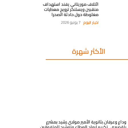
ائتلاف موريتاني يفند استهداف
منقبين ويستنكر ترويج معطيات
مغلوطة حول حادثة الصحرا
اخبار اليوم
7 يونيو 2026
الأكثر شهرة
وداع وعرفان بثانوية الأمير مولاي رشيد بمشرع
بلقصيري.. تكريم لرواد العطاء وتوشيح للمتفوقين