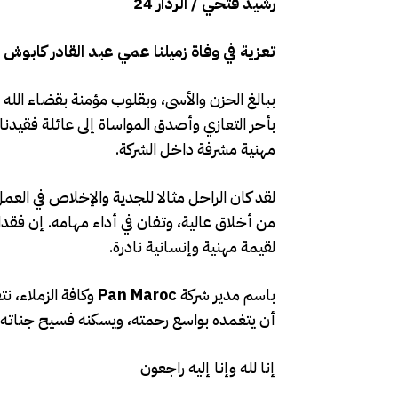
رشيد فتحي / الردار 24
تعزية في وفاة زميلنا عمي عبد القادر كابوش – شركة Pan Maroc تنعى 
ببالغ الحزن والأسى، وبقلوب مؤمنة بقضاء الله
بأحر التعازي وأصدق المواساة إلى عائلة فقيدنا 
مهنية مشرفة داخل الشركة.
لقد كان الراحل مثالا للجدية والإخلاص في العم
من أخلاق عالية، وتفان في أداء مهامه. إن فق
لقيمة مهنية وإنسانية نادرة.
باسم مدير شركة
Pan Maroc
وكافة الزملاء، نت
أن يتغمده بواسع رحمته، ويسكنه فسيح جناته، و
إنا لله وإنا إليه راجعون