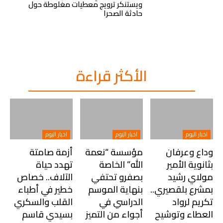
ويستنكر ترويج معطيات مغلوطة حول
حادثة الصحرا
الأكثر قراءة
اخبار اليوم
اخبار اليوم
اخبار اليوم
وداع وعرفان
مؤسسة “نعمة
أزمة صامتة
بثانوية الأمير
الله” الخاصة
تهدد حياة
مولاي رشيد
بصفرو تحتفي
الآلاف.. خصاص
بمشرع بلقصيري..
بنهاية الموسم
خطير في أطباء
تكريم لرواد
الدراسي في
القلب والسكري
العطاء وتوشيح
أجواء من التميز
بسيدي قاسم