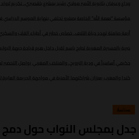
وداع وعرفان بثانوية الأمير مولاي رشيد بمشرع بلقصيري.. تكريم لروا
مؤسسة “نعمة الله” الخاصة بصفرو تحتفي بنهاية الموسم الدراسي في 
أزمة صامتة تهدد حياة الآلاف.. خصاص خطير في أطباء القلب والسك
ضربة بالمسيرة المغربية تطيح باسم ثقيل داخل هرم قيادة جبهة البولي
حكيمي أساسياً في ودية النرويج.. والمنتخب المغربي يواصل التحضير لموند
كندا والمغرب يعززان شراكتهما الأمنية في مواجهة الجريمة العابرة ل
سياسة
جدل بمجلس النواب حول دمج 