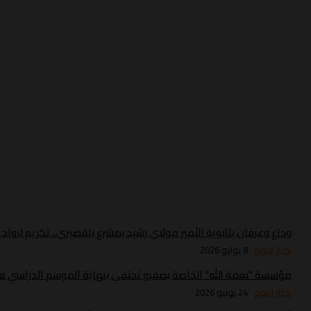
وداع وعرفان بثانوية الأمير مولاي رشيد بمشرع بلقصيري.. تكريم لروا
اخبار اليوم
8 يوليو 2026
مؤسسة “نعمة الله” الخاصة بصفرو تحتفي بنهاية الموسم الدراسي في 
اخبار اليوم
24 يونيو 2026