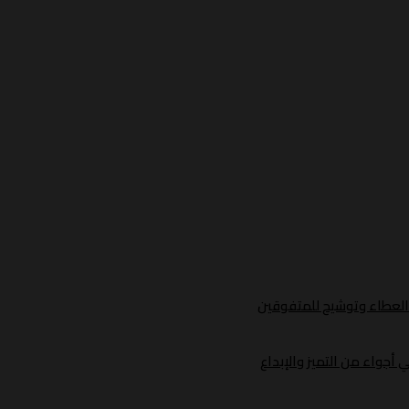
د العطاء وتوشيح للمتفوقين
أجواء من التميز والإبداع