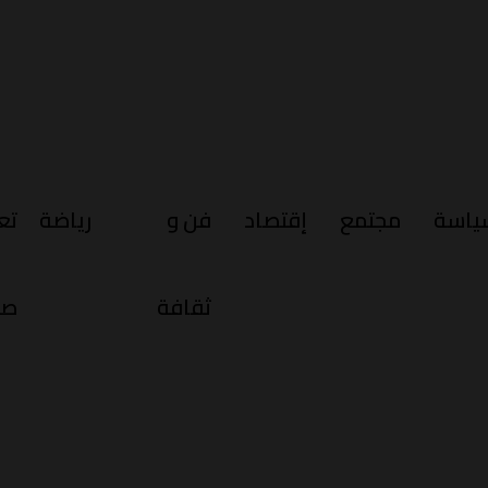
ياسة
مجتمع
إقتصاد
فن و
رياضة
تع
ثقافة
صح