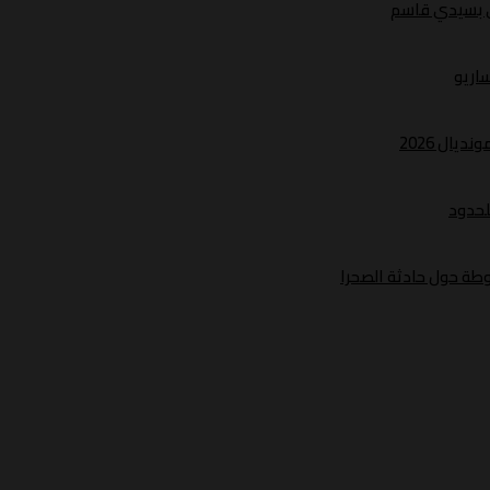
ري بسيدي قاسم
ساريو
يال 2026
لحدود
طة حول حادثة الصحرا