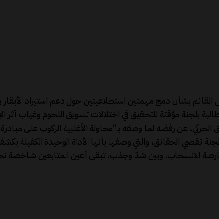
قائم بشأن دمج مهمتين استطلاعيتين حول دعم استيراد الأبقار وتس
البة بلجنة مؤقتة للتحقيق في اختلالات تسويق اللحوم وغياب أثر الإج
لحركي، عن رفضه لما وصفه بـ”محاولة الأغلبية الركوب على مبادرة ا
جنة تقصي الحقائق، والتي وصفها بأنها الأداة الوحيدة الكفيلة بك
عارضة الانسحاب. وبين شدّ وجذب، تبقى أعين المتابعين شاخصة نح