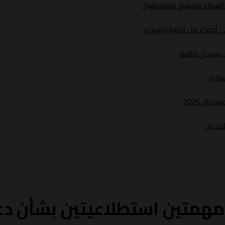
د العطاء وتوشيح للمتفوقين
أجواء من التميز والإبداع
ري بسيدي قاسم
ساريو
يال 2026
لحدود
مهمتين استطلاعيتين بشأن د