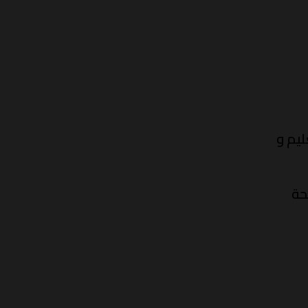
ليم و
ة