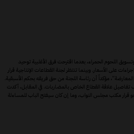
ويق اللحوم الحمراء، بعدما اقترحت فرق الأغلبية توحيد
راءات على الأسعار. وبينما تنتظر لجنة القطاعات الإنتاجية قرار
لمعارضة”، مؤكداً أن رئاسة اللجنة من حق فريقه بحكم الأسبقية.
شف تفاصيل علاقة القطاع الخاص بالمضاربات. في المقابل، أكدت
و قرار مكتب مجلس النواب، وما إن كان سيفتح الباب للمساءلة