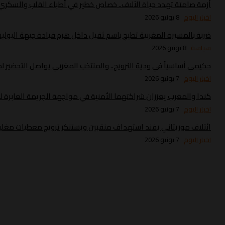
أزمة صامتة تهدد حياة الآلاف.. خصاص خطير في أطباء القلب والسك
اخبار اليوم
8 يونيو 2026
ضربة بالمسيرة المغربية تطيح باسم ثقيل داخل هرم قيادة جبهة البولي
سياسة
8 يونيو 2026
حكيمي أساسياً في ودية النرويج.. والمنتخب المغربي يواصل التحضير لموند
اخبار اليوم
7 يونيو 2026
كندا والمغرب يعززان شراكتهما الأمنية في مواجهة الجريمة العابرة ل
اخبار اليوم
7 يونيو 2026
ائتلاف موريتاني يفند استهداف منقبين ويستنكر ترويج معطيات مغلو
اخبار اليوم
7 يونيو 2026