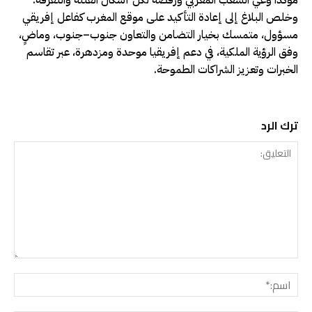
مؤكدًا وعي الشعب المغربي ورفضه لكل أشكال الفتنة والتفرقة.
وخلص البلاغ إلى إعادة التأكيد على موقع المغرب كفاعل إفريقي
مسؤول، متمسك بخيار التضامن والتعاون جنوب–جنوب، وماضٍ،
وفق الرؤية الملكية، في دعم إفريقيا موحدة ومزدهرة، عبر تقاسم
الخبرات وتعزيز الشراكات الطموحة.
ترك الرد
التعليق:
اسم: