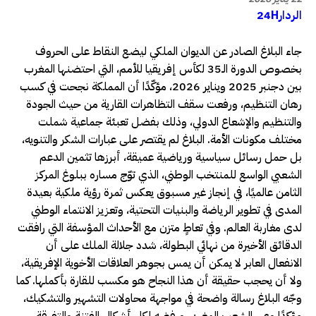
الردار24H
جاء البلاغ الصادر عن الديوان الملكي ليضع النقاط على الحروف
بخصوص الدورة الـ35 لكأس إفريقيا للأمم، التي احتضنها المغرب
بين دجنبر 2025 ويناير 2026، مؤكّدًا أن المملكة نجحت في كسب
رهان التنظيم، ورفعت سقف التظاهرات القارية من حيث الجودة
والتنظيم والإشعاع الدولي، وذلك بفضل تعبئة جماعية شملت
مختلف مكونات الأمة. البلاغ لم يقتصر على عبارات الشكر والتنويه،
بل حمل رسائل سياسية ورياضية عميقة، أبرزها تثمين الدعم
الشعبي الواسع للمنتخب الوطني، الذي توّج مساره ببلوغ المركز
الثامن عالميًا، في إنجاز غير مسبوق يعكس ثمرة رؤية ملكية بعيدة
المدى في تطوير الرياضة والبنيات التحتية، وتعزيز الانتماء الوطني
لدى مغاربة العالم. وفي تعاطٍ متزن مع الأحداث المؤسفة التي رافقت
الدقائق الأخيرة من نهائي البطولة، شدد جلالة الملك على أن
الانفعال العابر لا يمكن أن يمس بجوهر العلاقات الأخوية الإفريقية،
ولا أن يحجب حقيقة أن هذا النجاح هو مكسب للقارة بأكملها. كما
وجّه البلاغ رسالة واضحة في مواجهة محاولات التشهير والتشكيك،