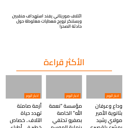
ائتلاف موريتاني يفند استهداف منقبين
ويستنكر ترويج معطيات مغلوطة حول
حادثة الصحرا
الأكثر قراءة
اخبار اليوم
اخبار اليوم
اخبار اليوم
وداع وعرفان
مؤسسة “نعمة
أزمة صامتة
بثانوية الأمير
الله” الخاصة
تهدد حياة
مولاي رشيد
بصفرو تحتفي
الآلاف.. خصاص
بمشرع بلقصيري..
بنهاية الموسم
خطير في أطباء