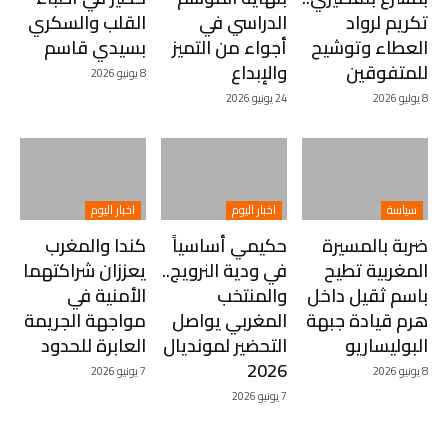
تكريم لرواد
الدراسي في
القلب والسكري
العطاء وتوشيح
أجواء من التميز
بسيدي قاسم
للمتفوقين
والإبداع
8 يونيو 2026
8 يوليو 2026
24 يونيو 2026
سياسة
اخبار اليوم
اخبار اليوم
ضربة بالمسيرة
حكيمي أساسياً
كندا والمغرب
المغربية تطيح
في ودية النرويج..
يعززان شراكتهما
باسم ثقيل داخل
والمنتخب
الأمنية في
هرم قيادة جبهة
المغربي يواصل
مواجهة الجريمة
البوليساريو
التحضير لمونديال
العابرة للحدود
2026
8 يونيو 2026
7 يونيو 2026
7 يونيو 2026