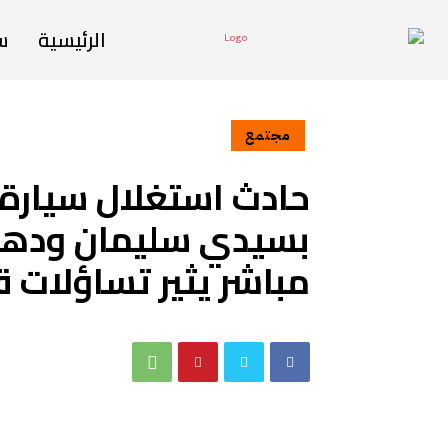
الرئيسية
س
مجتمع
حادث استغلال سيارة
بسيدي سليمان ودهس 
مباشر يثير تساؤلات ق