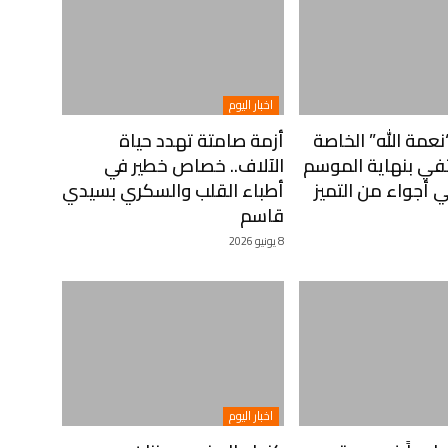
اخبار اليوم
مة الله” الخاصة
أزمة صامتة تهدد حياة
في بنهاية الموسم
الآلاف.. خصاص خطير في
 أجواء من التميز
أطباء القلب والسكري بسيدي
قاسم
8 يونيو 2026
اخبار اليوم