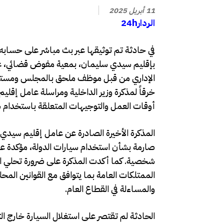
11 أبريل 2025
الردار24h
في حادثة تم توثيقها عبر بث مباشر على حسابه 
بإقليم سيدي سليمان، بمعية مفوض قضائي، عن
الإداري من قبل موظف ملحق بالمجلس ومستشار 
خرقاً لمذكرة وزير الداخلية ومراسلة عامل إقل
أوقات العمل والتوجيهات المتعلقة باستخدام سي
المذكرة الأخيرة الصادرة عن عامل إقليم سيدي 
صارمة بشأن استخدام سيارات الدولة، مؤكدة عل
شخصية. كما أكدت المذكرة على ضرورة تحلي ال
الممتلكات العامة بما يتوافق مع القوانين المح
والمساءلة في القطاع العام.
الحادثة لم تقتصر على استغلال السيارة خارج 