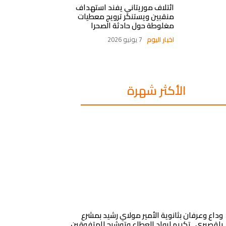
ائتلاف موريتاني يفند استهداف
منقبين ويستنكر ترويج معطيات
مغلوطة حول حادثة الصحرا
اخبار اليوم
7 يونيو 2026
الأكثر شهرة
وداع وعرفان بثانوية الأمير مولاي رشيد بمشرع
بلقصيري.. تكريم لرواد العطاء وتوشيح للمتفوقين