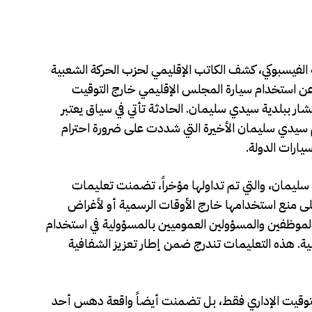
الفيسبوكي، كشف الكاتب الإقليمي لحزب الحركة الشعبية
 استخدام سيارة المجلس الإقليمي خارج التوقيت
ببلدية سيدي سليمان. الحادثة تأتي في سياق يعتبر
يم سيدي سليمان الأخيرة التي شددت على ضرورة احترام
ارات الدولة.
سليمان، والتي تم تداولها مؤخراً، تضمنت تعليمات
ى منع استخدامها خارج الأوقات الرسمية أو لأغراض
موظفين والمسؤولين العموميين بالمسؤولية في استخدام
لية. هذه التعليمات تندرج ضمن إطار تعزيز الشفافية
التوقيت الإداري فقط، بل تضمنت أيضاً واقعة دهس أحد