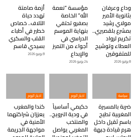
وداع وعرفان
مؤسسة “نعمة
أزمة صامتة
بثانوية الأمير
الله” الخاصة
تهدد حياة
مولاي رشيد
بصفرو تحتفي
الآلاف.. خصاص
بمشرع بلقصيري..
بنهاية الموسم
خطير في أطباء
تكريم لرواد
الدراسي في
القلب والسكري
العطاء وتوشيح
أجواء من التميز
بسيدي قاسم
للمتفوقين
والإبداع
8 يونيو 2026
8 يوليو 2026
24 يونيو 2026
سياسة
اخبار اليوم
اخبار اليوم
ضربة بالمسيرة
حكيمي أساسياً
كندا والمغرب
المغربية تطيح
في ودية النرويج..
يعززان شراكتهما
باسم ثقيل داخل
والمنتخب
الأمنية في
هرم قيادة جبهة
المغربي يواصل
مواجهة الجريمة