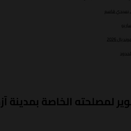
ري بسيدي قاسم
ساريو
يال 2026
لحدود
ر لمصلحته الخاصة بمدينة آزمو