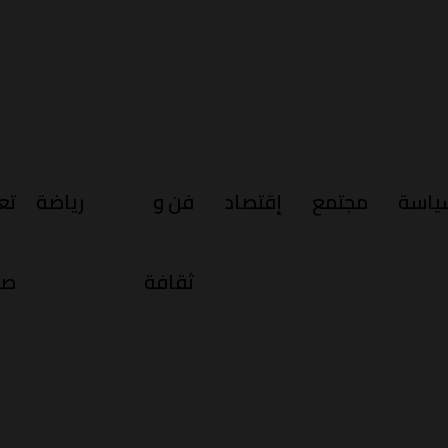
ياسة
مجتمع
إقتصاد
فن و
رياضة
تع
ثقافة
صح