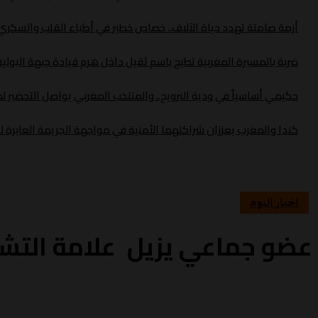
أزمة صامتة تهدد حياة الآلاف.. خصاص خطير في أطباء القلب والسك
ضربة بالمسيرة المغربية تطيح باسم ثقيل داخل هرم قيادة جبهة البولي
حكيمي أساسياً في ودية النرويج.. والمنتخب المغربي يواصل التحضير لموند
كندا والمغرب يعززان شراكتهما الأمنية في مواجهة الجريمة العابرة ل
اخبار اليوم
عضو جماعي يزيل علامة التشوي