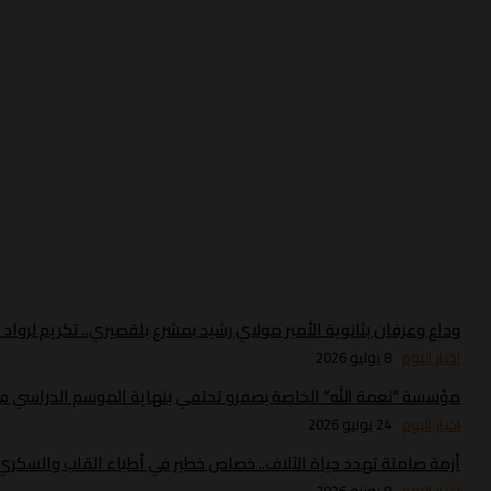
وداع وعرفان بثانوية الأمير مولاي رشيد بمشرع بلقصيري.. تكريم لروا
اخبار اليوم
8 يوليو 2026
مؤسسة “نعمة الله” الخاصة بصفرو تحتفي بنهاية الموسم الدراسي في 
اخبار اليوم
24 يونيو 2026
أزمة صامتة تهدد حياة الآلاف.. خصاص خطير في أطباء القلب والسك