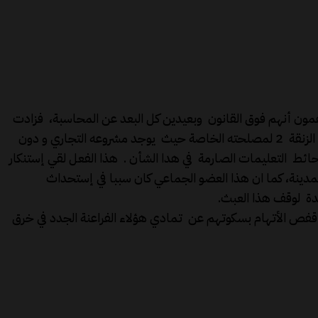
ون أنهم فوق القانون وبعيدين كل البعد عن المحاسبة، فزادت
هده المهمة من غيهم و جعلتهم يستمرون في خرق القوانين، وآخر ما تم تسجيله إزالة علامة التشوير ممنوع المرور بدرب الحاجة رقية الزنقة 2 لمصلحته الخاصة حيث يوجد مشروعه التجاري و دون
لحائط التعليمات الصارمة في هدا الشأن . هذا الفعل لقي إستنكار
دينة، كما ان هذا العضو الجماعي كان سببا في إستحداث
ة لوقف هذا العبث.
فص الأتهام بسكوتهم عن تمادي هؤلاء الفراعنة الجدد في خرق