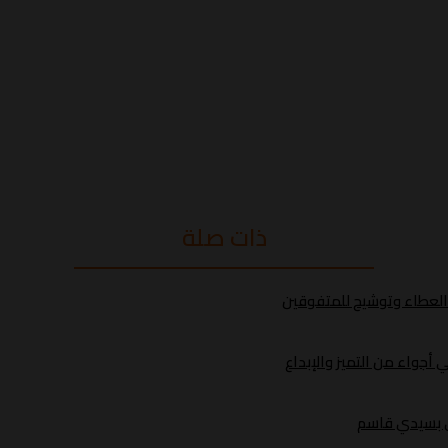
ذات صلة
د العطاء وتوشيح للمتفوقين
أجواء من التميز والإبداع
ري بسيدي قاسم