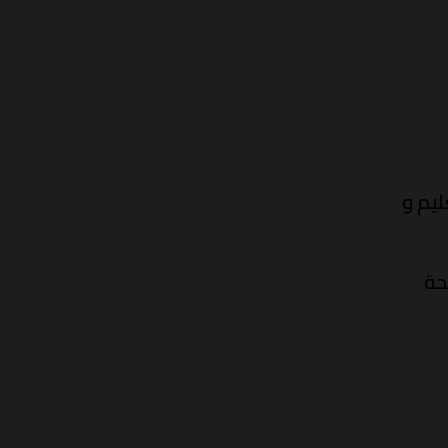
ليم و
ة