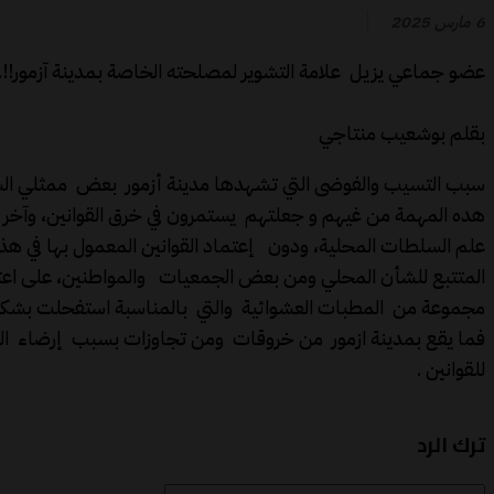
6 مارس 2025
عضو جماعي يزيل علامة التشوير لمصلحته الخاصة بمدينة آزمور!!.
بقلم بوشعيب منتاجي
سبب التسيب والفوضى التي تشهدها مدينة أزمور بعض ممثلي الس
علم السلطات المحلية، ودون إعتماد القوانين المعمول بها في هذا 
المتتبع للشأن المحلي ومن بعض الجمعيات والمواطنين، على اعتبا
مجموعة من المطبات العشوائية والتي بالمناسبة استفحلت بشكل
فما يقع بمدينة ازمور من خروقات ومن تجاوزات بسبب إرضاء ال
للقوانين .
ترك الرد