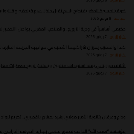
اخبار اليوم
8 يونيو 2026
ضربة بالمسيرة المغربية تطيح باسم ثقيل داخل هرم قيادة جبهة البولي
سياسة
8 يونيو 2026
حكيمي أساسياً في ودية النرويج.. والمنتخب المغربي يواصل التحضير لموند
اخبار اليوم
7 يونيو 2026
كندا والمغرب يعززان شراكتهما الأمنية في مواجهة الجريمة العابرة ل
اخبار اليوم
7 يونيو 2026
ائتلاف موريتاني يفند استهداف منقبين ويستنكر ترويج معطيات مغلو
اخبار اليوم
7 يونيو 2026
وداع وعرفان بثانوية الأمير مولاي رشيد بمشرع بلقصيري.. تكريم لروا
مؤسسة “نعمة الله” الخاصة بصفرو تحتفي بنهاية الموسم الدراسي في 