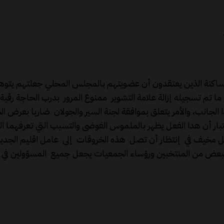
اكنة الذين يعتقدون أن عضويتهم بالمجلس المحلي جعلتهم يتوهم
الجانب، والأمر يتعلق بموافقة لجنة السير والجولان ضاربا بعرض ا
ر أن هدا الفعل يظهر بالملموس الفوضى والتسيب التي تعرفهما الم
 مخيف في إنتظار أن تصل هذه الخروقات إلى عامل اقليم الجديد
بعض من المنتخبين ورؤساء الجمعيات يجعل جميع المسؤولين في ق