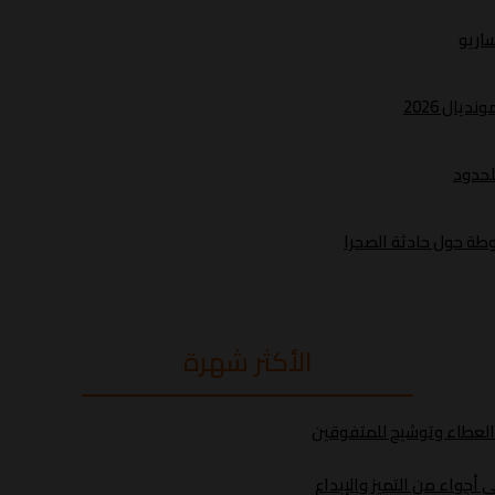
ساريو
يال 2026
لحدود
طة حول حادثة الصحرا
الأكثر شهرة
د العطاء وتوشيح للمتفوقين
أجواء من التميز والإبداع