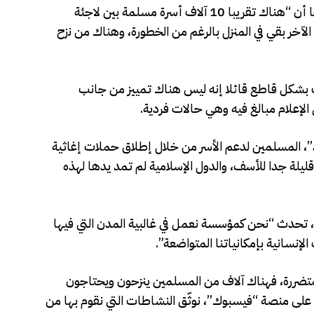
وقدّر عريفوف الأسر المتضررة بـ10 آلاف، موضحا أن “هناك تقريبا 10 آلاف أسرة مسلمة بين لاجئة
الآخر بقي في المنزل بالرغم من الخطورة، وهناك من نزح
 بشكل قاطع قائلا إنه ليس هناك تمييز من جانب
الإعلام مبالغ فيه وهي حالات فردية.
 المسلمين لدعم الأسر من خلال إطلاق حملات إغاثية
يلة جدا للأسف، والدول الإسلامية لم تمد يدها لهذه
تحدث “نحن كمؤسسة نعمل في غالبية المدن التي فيها
نسانية بإمكانياتنا المتواضعة”.
لمتضررة، فهناك آلاف من المسلمين ينزحون ويحتاجون
على منصة “فيسبوك”، نوثّق النشاطات التي نقوم بها من