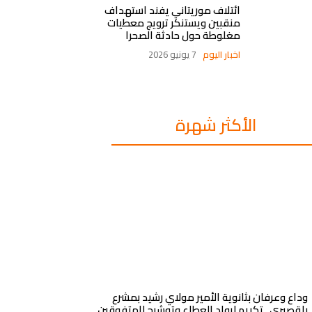
ائتلاف موريتاني يفند استهداف
منقبين ويستنكر ترويج معطيات
مغلوطة حول حادثة الصحرا
اخبار اليوم
7 يونيو 2026
الأكثر شهرة
وداع وعرفان بثانوية الأمير مولاي رشيد بمشرع
بلقصيري.. تكريم لرواد العطاء وتوشيح للمتفوقين