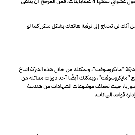
ونظرا لأن “آيفون إس إي” الجديد فيه ذاكرة وصول عشوائي سعتها 4 غيغابايتات، فمن المرجح أن يتلقى
ل أنك لن تحتاج إلى ترقية هاتفك بشكل متكرر كما لو
شركة “مايكروسوفت”، ويمكنك من خلال هذه الشركة اتباع
رامج “مايكروسوفت”، ويمكنك أيضًا أخذ دورات مماثلة من
حضوريا، حيث تختلف موضوعات الشهادات من هندسة
رة قواعد البيانات.