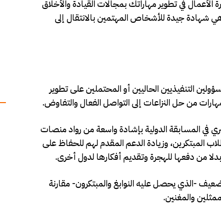
الأعمال في تطوير مهاراتك بمجالات القيادة والأخلاق
وهي شهادة جيدة للأشخاص المهتمين بالانتقال إلى
سؤولين التنفيذيين الحاليين أو المحتملين على تطوير
مهارات من حل النزاعات إلى التواصل الفعال والتفاوض.
ري في المسابقة الدولية بإشادة واسعة من رواد منصات
اب المبتكرين، وزيادة الدعم المقدم لهم للحفاظ على
 بدلا من دفعها للهجرة وتقديم أفكارها لدول أخرى.
لضعيف -الذي يحصل عليه النوابغ والمبتكرون- مقارنة
لممثلين والمغنين.