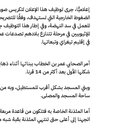
إعلاميًّا، جرى توظيف هذا الإعلان لتكريس صور
الضغوط الخارجية التي تستهدف، وفقًا للتصريحا
للعمل في سد النهضة، وفي إطار هذا التوظيف 
للإثيوبيين في مرحلة تتنازع بلادهم تصدعات ع
في إقليم تيغراي وتبعاتها.
شكلها الأول بعد أكثر من 14 قرنا.
وبني المسجد بشكل أقرب للمستطيل، وبه من ال
ساحة المسجد والمصلى.
اتجهنا إلى أعلى حتى تنتهي المئذنة بقبة شبه 