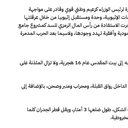
ة لرئيس الوزراء كزعيم وطني قوي وقادر على مواجهة
ت الإثيوبية، وحدة ومستقبل إثيوبيا من خلال عرقلتها
جرت الاستفادة من رأس المال الرمزي للسد كمشروع جامع
مودية وأفقية تهدد وجودها، ولاسيما بعد الحرب المدمرة
أمر الصحابي عمر بن الخطاب ببنائها أثناء ذهابه إلى بيت المقدس عام 16 هجرية، ولا تزال المئذنة على
داخل رواق القبلة، ومحراب ومنبر وصحن، بالإضافة إلى
أما المئذنة الخاصة به فتتكون من قاعدة مربعة الشكل، طول ضلعها 3 أمتار، ويقل قطر الجدران كلما
مخروطية.