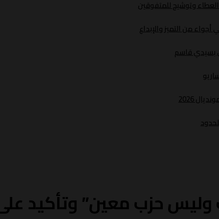
د العطاء وتوشيح للمتفوقين
أجواء من التميز والإبداع
ري بسيدي قاسم
ساريو
يال 2026
لحدود
 وليس حزب معين” وتأكيد على ح