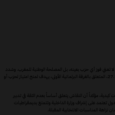
كد عبد الوافي لفتيت، وزير الداخلية، خلال اجتماع لجنة الداخلية والجماعات الترابية بمجلس النواب، أن الانتخابات القادمة عام 2026 لا تعني فوز أي حزب بعينه، بل المصلحة الوطنية للمغرب. وشدد
الوزير على أن الدولة تقف على مسافة واحدة من جميع الأحزاب، متحدياً النواب بأن يثبتوا أن أي تعديل على القانون التنظيمي رقم 27.11، المتعلق بالغرفة البرلمانية الأولى، يهدف لمنح امتياز لحزب أو
ية، مؤكداً أن النقاش يتعلق أساساً بعدم الثقة في تدبير
بدول تعتمد على إشراف وزارة الداخلية وتتمتع بديمقراطيات
 نزاهة المناسبات الانتخابية المقبلة.