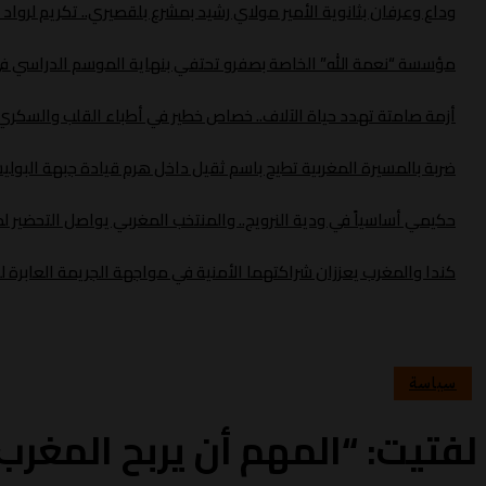
وداع وعرفان بثانوية الأمير مولاي رشيد بمشرع بلقصيري.. تكريم لروا
مؤسسة “نعمة الله” الخاصة بصفرو تحتفي بنهاية الموسم الدراسي في 
أزمة صامتة تهدد حياة الآلاف.. خصاص خطير في أطباء القلب والسك
ضربة بالمسيرة المغربية تطيح باسم ثقيل داخل هرم قيادة جبهة البولي
حكيمي أساسياً في ودية النرويج.. والمنتخب المغربي يواصل التحضير لموند
كندا والمغرب يعززان شراكتهما الأمنية في مواجهة الجريمة العابرة ل
سياسة
لفتيت: “المهم أن يربح المغرب