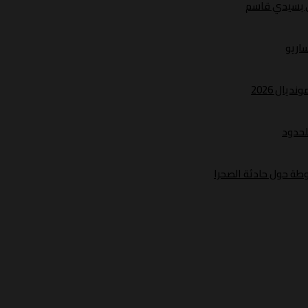
ري بسيدي قاسم
ساريو
يال 2026
لحدود
طة حول حادثة الصحرا