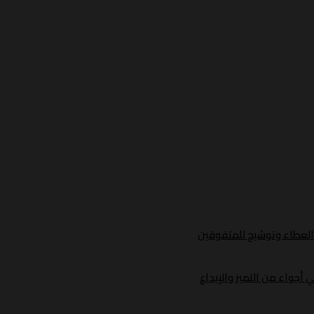
د العطاء وتوشيح للمتفوقين
أجواء من التميز والإبداع