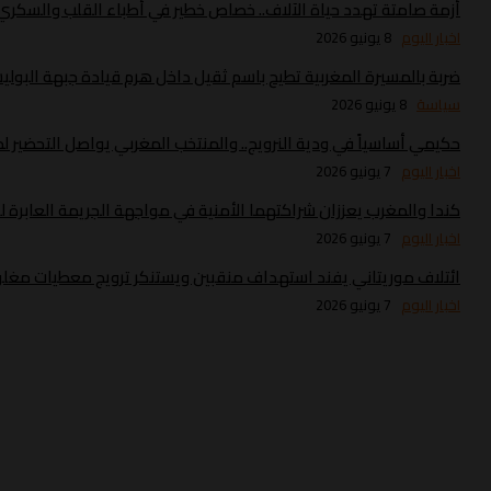
أزمة صامتة تهدد حياة الآلاف.. خصاص خطير في أطباء القلب والسك
اخبار اليوم
8 يونيو 2026
ضربة بالمسيرة المغربية تطيح باسم ثقيل داخل هرم قيادة جبهة البولي
سياسة
8 يونيو 2026
حكيمي أساسياً في ودية النرويج.. والمنتخب المغربي يواصل التحضير لموند
اخبار اليوم
7 يونيو 2026
كندا والمغرب يعززان شراكتهما الأمنية في مواجهة الجريمة العابرة ل
اخبار اليوم
7 يونيو 2026
ائتلاف موريتاني يفند استهداف منقبين ويستنكر ترويج معطيات مغلو
اخبار اليوم
7 يونيو 2026