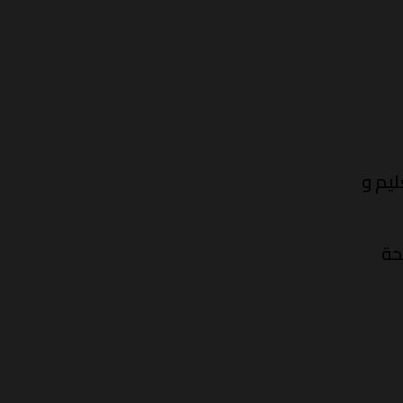
ليم و
ة