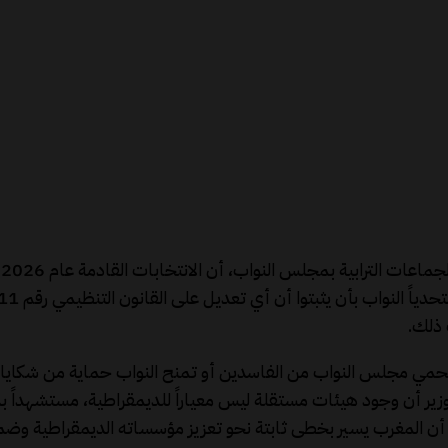
أ
 ذلك.
مي مجلس النواب من الفاسدين أو تمنح النواب حماية من شكايات كيد
لوزير أن وجود هيئات مستقلة ليس معياراً للديمقراطية، مستشهداً 
 أن المغرب يسير بخطى ثابتة نحو تعزيز مؤسساته الديمقراطية وضمان