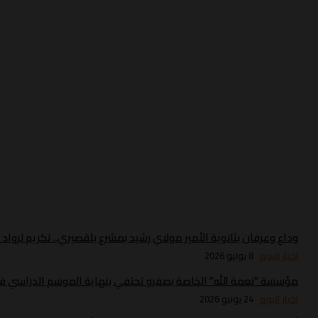
وداع وعرفان بثانوية الأمير مولاي رشيد بمشرع بلقصيري.. تكريم لروا
اخبار اليوم
8 يوليو 2026
مؤسسة “نعمة الله” الخاصة بصفرو تحتفي بنهاية الموسم الدراسي في 
اخبار اليوم
24 يونيو 2026