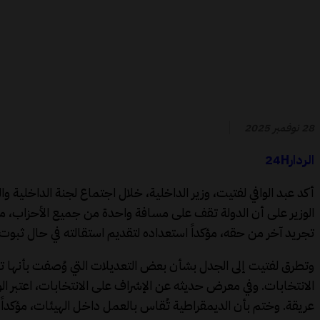
28 نوفمبر 2025
الردار24H
تجريد آخر من حقه، مؤكداً استعداده لتقديم استقالته في حال ثبوت
وتطرق لفتيت إلى الجدل بشأن بعض التعديلات التي وُصفت بأنها تح
الانتخابات. وفي معرض حديثه عن الإشراف على الانتخابات، اعتبر ا
عريقة. وختم بأن الديمقراطية تُقاس بالعمل داخل الهيئات، مؤكداً