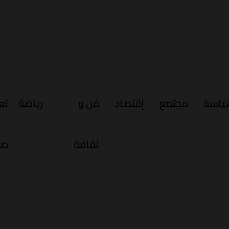
ياسة
مجتمع
إقتصاد
فن و
رياضة
تع
ثقافة
صح