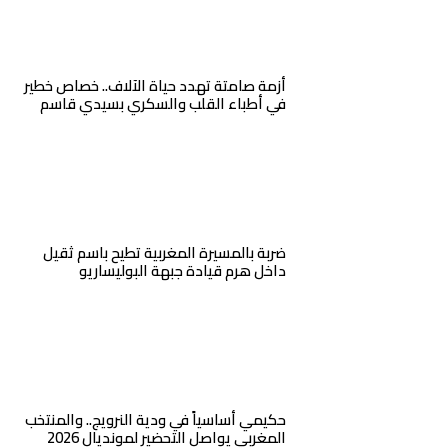
أزمة صامتة تهدد حياة الآلاف.. خصاص خطير
في أطباء القلب والسكري بسيدي قاسم
ضربة بالمسيرة المغربية تطيح باسم ثقيل
داخل هرم قيادة جبهة البوليساريو
حكيمي أساسياً في ودية النرويج.. والمنتخب
المغربي يواصل التحضير لمونديال 2026