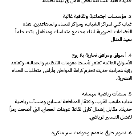
جديدة تُعيد للساكنة بعض الأمل في بيئة نظيفة.
3. مؤسسات اجتماعية وثقافية غائبة
غياب كلي لمراكز الشباب، ومراكز النساء والمتقاعدين. هذه
الفضاءات الضرورية لبناء مجتمع متماسك ومتفاعل باتت حلماً
بعيد المنال.
4. أسواق ومرافق تجارية بلا روح
الأسواق القائمة تفتقر لأبسط مقومات التنظيم والجمالية، وتفتقد
رؤية عمرانية حديثة تحترم كرامة المواطن وتُراعي متطلبات الحياة
العصرية.
5. منشآت رياضية مهمشة
غياب ملاعب القرب، وافتقار المقاطعة لمسابح ومنشآت رياضية
حديثة، مقابل إهمال كارثي لقاعة عوينات الحجاج، التي أضحت رمزاً
لفشل التسيير الرياضي.
6. تشوير طرقي منعدم وحوادث سير متكررة