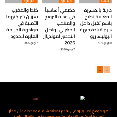
سياسة
اخبار اليوم
اخبار اليوم
ضربة بالمسيرة
حكيمي أساسياً
كندا والمغرب
المغربية تطيح
في ودية النرويج..
يعززان شراكتهما
باسم ثقيل داخل
والمنتخب
الأمنية في
هرم قيادة جبهة
المغربي يواصل
مواجهة الجريمة
البوليساريو
التحضير لمونديال
العابرة للحدود
2026
8 يونيو 2026
7 يونيو 2026
7 يونيو 2026
هو موقع إخباري رقمي يقدم تغطية شاملة ومحدثة على مدار
الساعة لمختلف الأحداث والمواضيع، بما في ذلك السياسة،