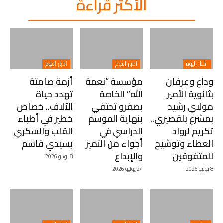
الأكثر قراءة
اخبار اليوم
اخبار اليوم
اخبار اليوم
وداع وعرفان
مؤسسة “نعمة
أزمة صامتة
بثانوية الأمير
الله” الخاصة
تهدد حياة
مولاي رشيد
بصفرو تحتفي
الآلاف.. خصاص
بمشرع بلقصيري..
بنهاية الموسم
خطير في أطباء
تكريم لرواد
الدراسي في
القلب والسكري
العطاء وتوشيح
أجواء من التميز
بسيدي قاسم
للمتفوقين
والإبداع
8 يونيو 2026
8 يوليو 2026
24 يونيو 2026