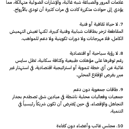
علامات المرور والصباغة شبه غائبة، والإشارات الضوئية متهالكة، مما
يؤدي إلى حوادث متكررة كادت في مرات كثيرة أن تودي بالأرواح.
7. لا حياة ثقافية أو فنية
المقاطعة تزخر بطاقات شبابية وفنية كبيرة، لكنها تعيش التهميش
الكامل، فلا مهرجانات ولا دورات تكوينية ولا دعم للمواهب.
8. لا رؤية سياحية أو اقتصادية
رغم توفرها على مؤهلات طبيعية وكثافة سكانية، تظل سايس
غائبة عن أي خطة تنموية أو استراتيجية اقتصادية، في استهتار غير
مبرر بفرص الإقلاع المحلي.
9. طاقات جمعوية دون دعم
جمعيات وفعاليات محلية ناشطة في ميادين شتى تصطدم بجدار
التجاهل والإقصاء، في حين يُفترض أن تكون شريكاً رئيسياً في
التنمية.
10. مجلس غائب وأعضاء دون كفاءة