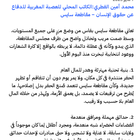
محمد أمين الفطري:الكاتب المحلي للعصبة المغربية للدفاع
عن حقوق الإنسان – مقاطعة سايس
تعاني مقاطعة سايس بفاس من وضع مزرٍ على جميع المستويات،
وسط صمت مريب وتخاذل واضح من طرف مجلس المقاطعة،
الذي يبدو وكأنه في عطلة دائمة، لا يربطه بالواقع إلا كثرة الشعارات
ووعود انتخابية تبخرت منذ اليوم الأول.
1. بنية تحتية مهترئة وهدر للمال العام
الحفر منتشرة في كل مكان، ولا يمر يوم دون أن تتفاقم أو تظهر
جديدة، وكأن مقاطعة سايس تتعمد صُنع الحفر بدل إصلاحها. ما
يُطرح من ترقيعات لا يصمد، بل يعمق الأزمة، ويُهدَر من خلاله المال
العام بلا حسيب ولا رقيب.
2. حدائق مهملة ومرافق منعدمة
الفضاءات الخضراء شبه منعدمة، ومجرد أطلال لِما كان موجوداً في
ولايات سابقة. لا عناية ولا تشجير، ولا حتى مبادرات لإحداث حدائق