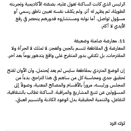
الرئيس الذي كانت الساكنة تعول عليه، بصفته الأكاديمية وتجربته
الطويلة، لم يظهر له أثر، ولم يكلف نفسه تعيين ناطق رسمي أو
مسؤول تواصل. أما نوابه ومستشاروه فدورهم ينحصر في رفع
الأيدي لا أكثر.
11. معارضة صامتة وضعيفة
المعارضة في المقاطعة تتسم بالجبن والعجز، لا تملك لا الجرأة ولا
المقترحات، بل تكتفي بدور المتفرج على واقع يتدهور يوماً بعد آخر.
إن الوضع المتردي بمقاطعة سايس لم يعد يُحتمل، وآن الأوان لفتح
تحقيق جدي ومحاسبة كل من ساهم في هذا التراجع، بدءاً من
المجلس ورئيسه، مروراً بالأقسام والمصالح المعنية، وصولاً إلى
المسؤولين عن تتبع المشاريع والمراقبة. الساكنة تطالب بالشفافية،
التفاعل، والتنمية الحقيقية بدل الوعود الكاذبة والتسيير العبثي.
ترك الرد