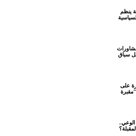
ة ينظم
لسياسية
مشاورات
ل سباق
رة على
مقبرة
الوعي..
لمقبلة؟