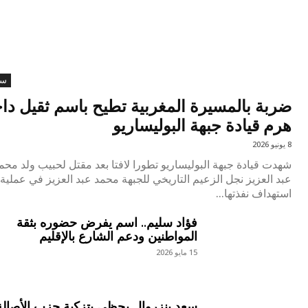
سي
ضربة بالمسيرة المغربية تطيح باسم ثقيل دا
هرم قيادة جبهة البوليساريو
8 يونيو 2026
شهدت قيادة جبهة البوليساريو تطورا لافتا بعد مقتل لحبيب ولد محم
عبد العزيز نجل الزعيم التاريخي للجبهة محمد عبد العزيز في عملية
استهداف نفذتها...
فؤاد سليم.. اسم يفرض حضوره بثقة
المواطنين ودعم الشارع بالإقليم
15 مايو 2026
سعد بنزروال يحظى بتزكية حزب الأصالة