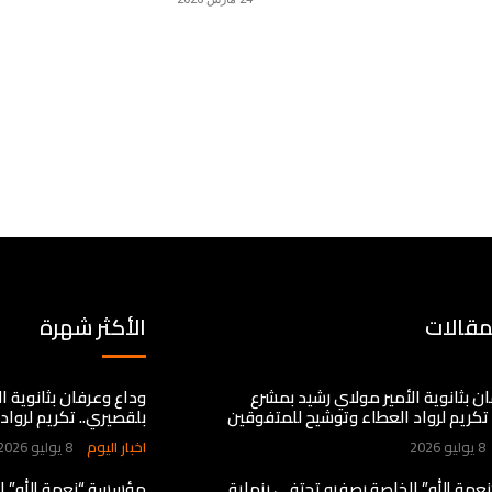
مقالات
الأكثر شهرة
ن بثانوية الأمير مولاي رشيد بمشرع
وداع وعرفان بثانوية ا
تكريم لرواد العطاء وتوشيح للمتفوقين
بلقصيري.. تكريم لروا
8 يوليو 2026
اخبار اليوم
8 يوليو 2026
مة الله” الخاصة بصفرو تحتفي بنهاية
مؤسسة “نعمة الله” ا