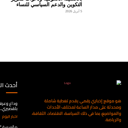
التكوين والدعم السياسي للنساء
5 أبريل 2026
أحدث ال
هو موقع إخباري رقمي يقدم تغطية شاملة
وداع وعرفا
ومحدثة على مدار الساعة لمختلف الأحداث
بلقصيري.. 
والمواضيع، بما في ذلك السياسة، الاقتصاد، الثقافة،
اخبار اليوم
والرياضة.
مؤسسة “نع