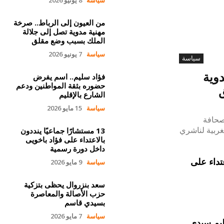
من العيون إلى الرباط.. صرخة
مهنية مدوية تصل إلى جلالة
الملك بسبب وضع مقلق
سياسة
7 يونيو 2026
سياسة
دوية
فؤاد سليم.. اسم يفرض
حضوره بثقة المواطنين ودعم
الشارع بالإقليم
سياسة
15 مايو 2026
صحافة
مغربية لناشري
13 مستشارًا جماعيًا ينددون
بالاعتداء على فؤاد باخويى
داخل دورة رسمية
عتداء على
سياسة
9 مايو 2026
سعد بنزروال يحظى بتزكية
حزب الأصالة والمعاصرة
بسيدي قاسم
سياسة
7 مايو 2026
ليم سيدي