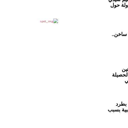
ولة حول
ساخن..
ين
الحصيلة
ي
 بطرد
بية بسبب